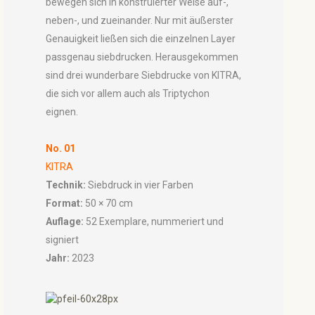
bewegen sich in konstruierter Weise auf-,
neben-, und zueinander. Nur mit äußerster
Genauigkeit ließen sich die einzelnen Layer
passgenau siebdrucken. Herausgekommen
sind drei wunderbare Siebdrucke von KITRA,
die sich vor allem auch als Triptychon
eignen.
No. 01
KITRA
Technik:
Siebdruck in vier Farben
Format:
50 × 70 cm
Auflage:
52 Exemplare, nummeriert und
signiert
Jahr:
2023