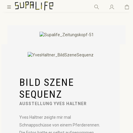
Wa
Zum Hauptinhalt springen
BILD SZENE
SEQUENZ
AUSSTELLUNG YVES HALTNER
Yves Haltner zeigte mir mal
Schnappschüsse von einem Pferderennen.
Die Fotos hatte er selbst aufgenommen.