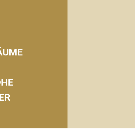
ÄUME
ÖHE
ER