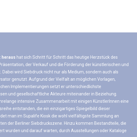
t heraus
hat sich Schritt für Schritt das heutige Herzstück des
 Präsentation, der Verkauf und die Förderung der künstlerischen und
 Dabei wird Siebdruck nicht nur als Medium, sondern auch als
ysator genutzt. Aufgrund der Vielfalt an möglichen Vorlagen,
chen Implementierungen setzt er unterschiedlichste
sen und gesellschaftliche Akteure miteinander in Beziehung.
ahrelange intensive Zusammenarbeit mit einigen KünstlerInnen eine
nsreihe entstanden, die ein einzigartiges Spiegelbild dieser
ndet man im Supalife Kiosk die wohl vielfältigste Sammlung an
täten der Berliner Siebdruckszene. Hinzu kommen Bestandteile, die
iert wurden und darauf warten, durch Ausstellungen oder Kataloge