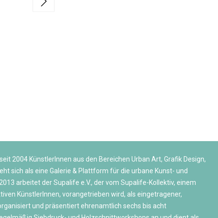
seit 2004 KünstlerInnen aus den Bereichen Urban Art, Grafik Design,
eht sich als eine Galerie & Plattform für die urbane Kunst- und
013 arbeitet der Supalife e.V., der vom Supalife-Kollektiv, einem
en KünstlerInnen, vorangetrieben wird, als eingetragener,
rganisiert und präsentiert ehrenamtlich sechs bis acht
 regelmäßig Siebdruck- und Holzschnittworkshops an und dient als