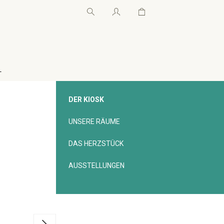
Warenkorb enthält 0 Pos
Warenkorb enthält 0 P
←
DER KIOSK
UNSERE RÄUME
DAS HERZSTÜCK
AUSSTELLUNGEN