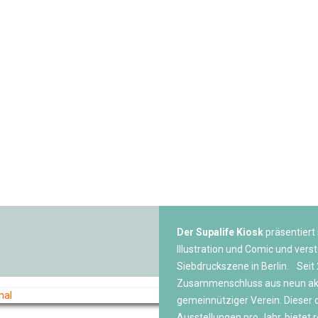
Der Supalife Kiosk
präsentiert 
Illustration und Comic und verst
Siebdruckszene in Berlin. Seit 2
Zusammenschluss aus neun aktiv
gemeinnütziger Verein. Dieser o
Ausstellungen pro Jahr, bietet