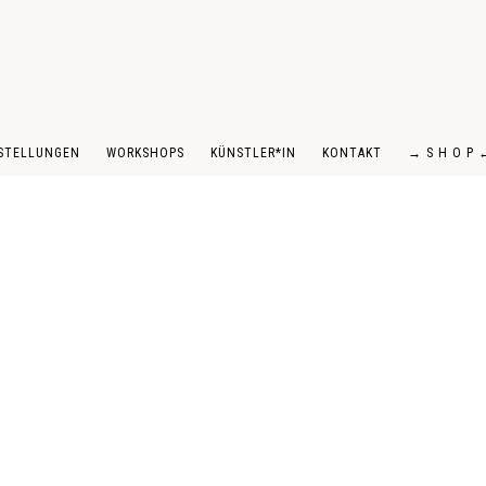
STELLUNGEN
WORKSHOPS
KÜNSTLER*IN
KONTAKT
→ S H O P 