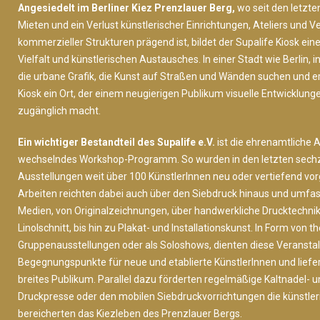
Angesiedelt im Berliner Kiez Prenzlauer Berg,
wo seit den letzte
Mieten und ein Verlust künstlerischer Einrichtungen, Ateliers und
kommerzieller Strukturen prägend ist, bildet der Supalife Kiosk eine
Vielfalt und künstlerischen Austausches. In einer Stadt wie Berlin, 
die urbane Grafik, die Kunst auf Straßen und Wänden suchen und erl
Kiosk ein Ort, der einem neugierigen Publikum visuelle Entwicklung
zugänglich macht.
Ein wichtiger Bestandteil des Supalife e.V.
ist die ehrenamtliche A
wechselndes Workshop-Programm. So wurden in den letzten sechz
Ausstellungen weit über 100 KünstlerInnen neu oder vertiefend vorg
Arbeiten reichten dabei auch über den Siebdruck hinaus und umfas
Medien, von Originalzeichnungen, über handwerkliche Drucktechnik
Linolschnitt, bis hin zu Plakat- und Installationskunst. In Form von 
Gruppenausstellungen oder als Soloshows, dienten diese Veranstal
Begegnungspunkte für neue und etablierte KünstlerInnen und liefer
breites Publikum. Parallel dazu förderten regelmäßige Kaltnadel-
Druckpresse oder den mobilen Siebdruckvorrichtungen die künstler
bereicherten das Kiezleben des Prenzlauer Bergs.