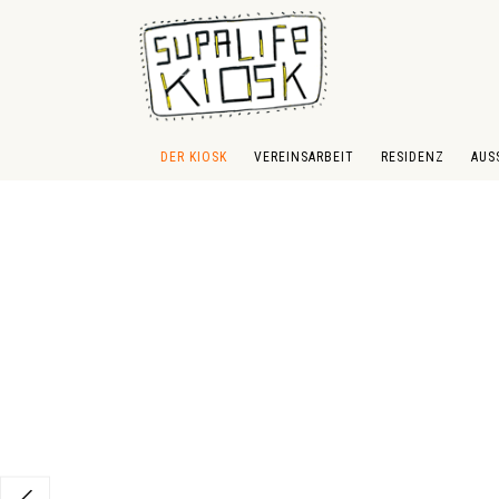
 Hauptinhalt springen
Zur Suche springen
Zur Hauptnavigation springen
DER KIOSK
VEREINSARBEIT
RESIDENZ
AUS
Bildergalerie überspringen