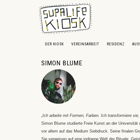
 Hauptinhalt springen
Zur Suche springen
Zur Hauptnavigation springen
DER KIOSK
VEREINSARBEIT
RESIDENZ
AUS
SIMON BLUME
„Ich arbeite mit Formen, Farben. Ich transformiere sie,
Simon Blume studierte Freie Kunst an der Universität d
vor allem auf das Medium Siebdruck. Seine finalen Gr
Sie verweisen auf eine indigene Welt der Rituale, G