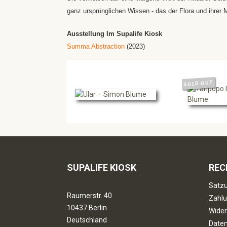
ganz ursprünglichen Wissen - das der Flora und ihrer M
Ausstellung Im Supalife Kiosk
Summa Abstraction
(2023)
SOLD OUT
SUPALIFE KIOSK
REC
Satzu
Raumerstr. 40
Zahlu
10437 Berlin
Wider
Deutschland
Date