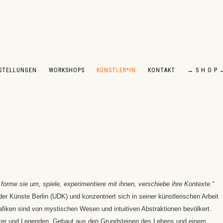
STELLUNGEN
WORKSHOPS
KÜNSTLER*IN
KONTAKT
→ S H O P 
 forme sie um, spiele, experimentiere mit ihnen, verschiebe ihre Kontexte.“
er Künste Berlin (UDK) und konzentriert sich in seiner künstlerischen Arbeit
afiken sind von mystischen Wesen und intuitiven Abstraktionen bevölkert.
eister und Legenden. Gebaut aus den Grundsteinen des Lebens und einem