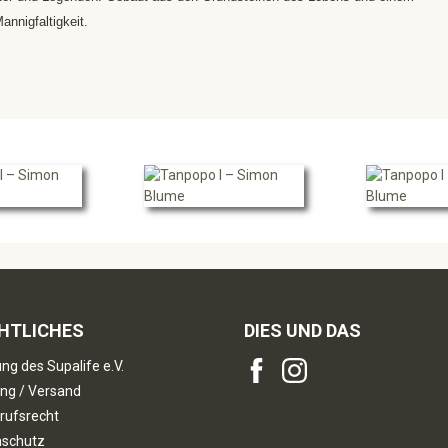
annigfaltigkeit.
HTLICHES
DIES UND DAS
ng des Supalife e.V.
ng / Versand
rufsrecht
nschutz