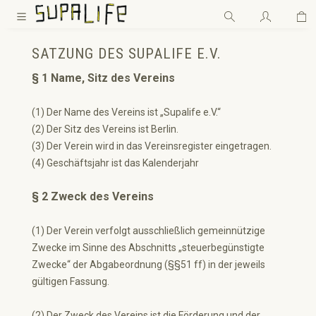
Wa
Zum Hauptinhalt springen
SATZUNG DES SUPALIFE E.V.
§ 1 Name, Sitz des Vereins
(1) Der Name des Vereins ist „Supalife e.V.“
(2) Der Sitz des Vereins ist Berlin.
(3) Der Verein wird in das Vereinsregister eingetragen.
(4) Geschäftsjahr ist das Kalenderjahr
§ 2 Zweck des Vereins
(1) Der Verein verfolgt ausschließlich gemeinnützige
Zwecke im Sinne des Abschnitts „steuerbegünstigte
Zwecke“ der Abgabeordnung (§§51 ff) in der jeweils
gültigen Fassung.
(2) Der Zweck des Vereins ist die Förderung und der