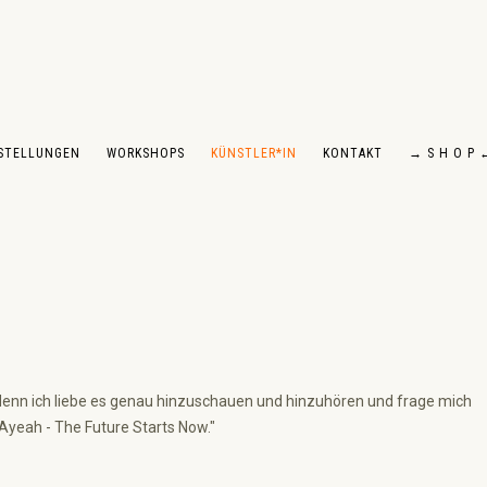
STELLUNGEN
WORKSHOPS
KÜNSTLER*IN
KONTAKT
→ S H O P 
 denn ich liebe es genau hinzuschauen und hinzuhören und frage mich
 Ayeah - The Future Starts Now."