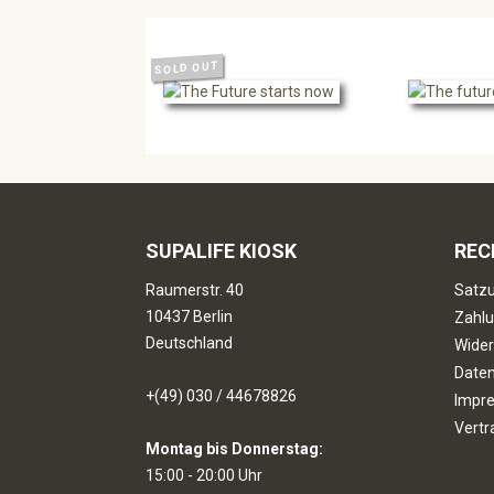
SOLD OUT
SUPALIFE KIOSK
REC
Raumerstr. 40
Satzu
10437 Berlin
Zahlu
Deutschland
Wider
Date
+(49) 030 / 44678826
Impr
Vertr
Montag bis Donnerstag:
15:00 - 20:00 Uhr