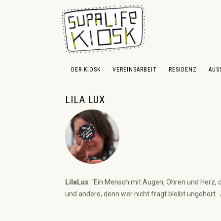
 Hauptinhalt springen
Zur Suche springen
Zur Hauptnavigation springen
DER KIOSK
VEREINSARBEIT
RESIDENZ
AUS
LILA LUX
LilaLux
: "Ein Mensch mit Augen, Ohren und Herz,
und andere, denn wer nicht fragt bleibt ungehört..