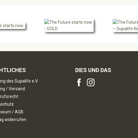
HTLICHES
DIES UND DAS
ng des Supalife e.V.
ng / Versand
rufsrecht
nschutz
essum / AGB
ag widerrufen