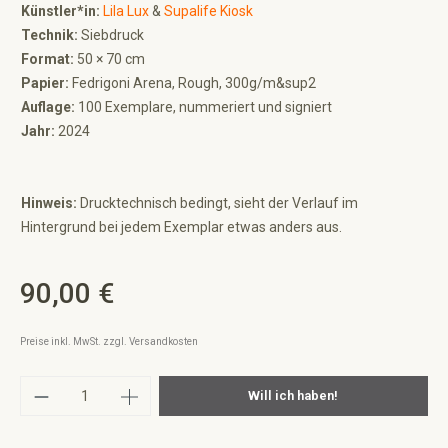
Künstler*in:
Lila Lux
&
Supalife Kiosk
Technik:
Siebdruck
Format:
50 × 70 cm
Papier:
Fedrigoni Arena, Rough, 300g/m&sup2
Auflage:
100 Exemplare, nummeriert und signiert
Jahr:
2024
Hinweis:
Drucktechnisch bedingt, sieht der Verlauf im
Hintergrund bei jedem Exemplar etwas anders aus.
90,00 €
Regulärer Preis:
Preise inkl. MwSt. zzgl. Versandkosten
Produkt Anzahl: Gib den gewünschten Wert ei
Will ich haben!