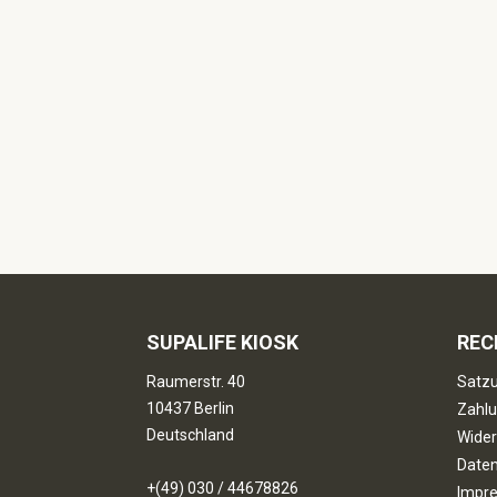
SUPALIFE KIOSK
REC
Raumerstr. 40
Satzu
10437 Berlin
Zahlu
Deutschland
Wider
Date
+(49) 030 / 44678826
Impr