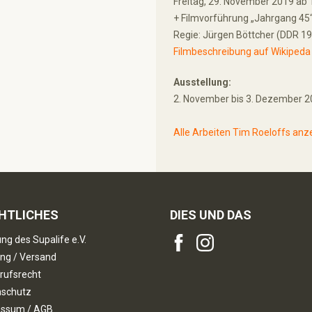
Freitag, 29. November 2019 ab 
+ Filmvorführung „Jahrgang 45
Regie: Jürgen Böttcher (DDR 19
Filmbeschreibung auf Wikipeda
Ausstellung:
2. November bis 3. Dezember 
Alle Arbeiten Tim Roeloffs anz
HTLICHES
DIES UND DAS
ng des Supalife e.V.
ng / Versand
rufsrecht
nschutz
essum / AGB