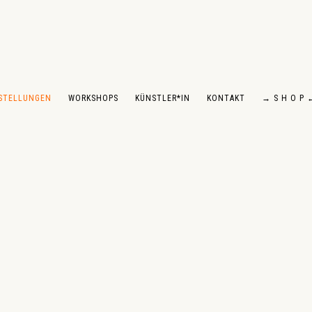
STELLUNGEN
WORKSHOPS
KÜNSTLER*IN
KONTAKT
→ S H O P 