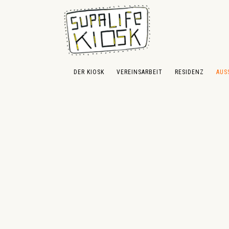
 Hauptinhalt springen
Zur Suche springen
Zur Hauptnavigation springen
DER KIOSK
VEREINSARBEIT
RESIDENZ
AUS
Bildergalerie überspringen