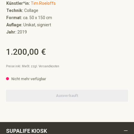
Künstler*in:
Tim Roeloffs
Technik:
Collage
Format:
ca. 50 x 150 cm
Auflage:
Unikat, signiert
Jahr:
2019
1.200,00 €
Regulärer Preis:
Preise inkl. MwSt. zzgl. Versandkosten
Nicht mehr verfügbar
Ausverkauft
SUPALIFE KIOSK