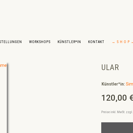
STELLUNGEN
WORKSHOPS
KÜNSTLER*IN
KONTAKT
→ S H O P 
ULAR
Künstler*in:
Sim
120,00 
Regulärer Preis:
Preise inkl. MwSt. zzg