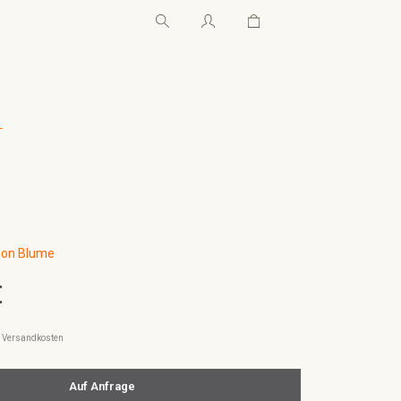
Warenkorb enthält 0 Pos
Warenkorb enthält 0 P
←
on Blume
€
l. Versandkosten
Auf Anfrage