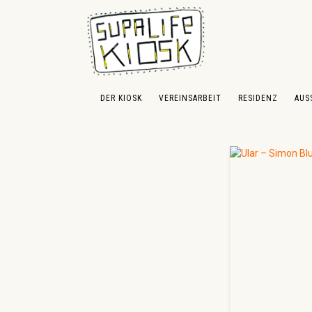
 Hauptinhalt springen
Zur Suche springen
Zur Hauptnavigation springen
DER KIOSK
VEREINSARBEIT
RESIDENZ
AUS