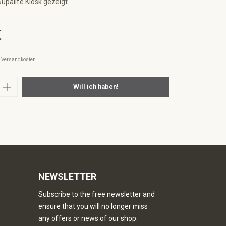
upalife Kiosk gezeigt.
€
l. Versandkosten
nzahl: Gib den gewünschten Wert ein oder
Will ich haben!
NEWSLETTER
Subscribe to the free newsletter and
ensure that you will no longer miss
any offers or news of our shop.