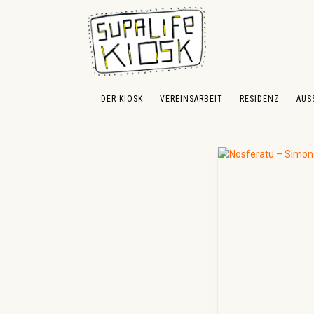
 Hauptinhalt springen
Zur Suche springen
Zur Hauptnavigation springen
DER KIOSK
VEREINSARBEIT
RESIDENZ
AUS