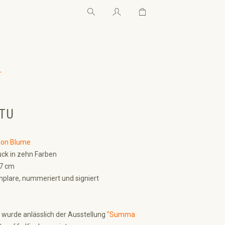
Warenkorb enthält 0 Pos
Warenkorb enthält 0 P
←
TU
on Blume
ck in zehn Farben
,7 cm
plare, nummeriert und signiert
 wurde anlässlich der Ausstellung
"Summa