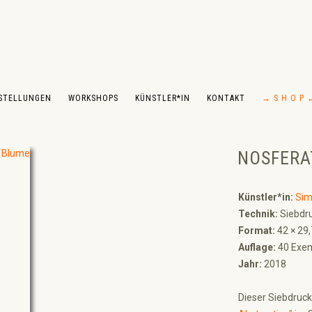
STELLUNGEN
WORKSHOPS
KÜNSTLER*IN
KONTAKT
→ S H O P 
NOSFERA
Künstler*in:
Sim
Technik:
Siebdru
Format:
42 × 29
Auflage:
40 Exem
Jahr:
2018
Dieser Siebdruck