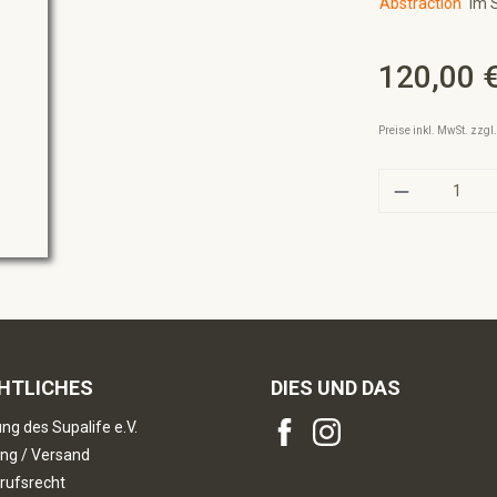
Abstraction"
im S
120,00 
Regulärer Preis:
Preise inkl. MwSt. zzg
Produkt A
HTLICHES
DIES UND DAS
ng des Supalife e.V.
ng / Versand
rufsrecht