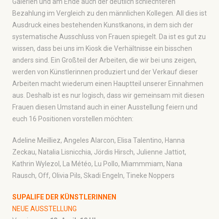
Galerien und am Ende auch der deutlich schlechteren
Bezahlung im Vergleich zu den männlichen Kollegen. All dies ist
Ausdruck eines bestehenden Kunstkanons, in dem sich der
systematische Ausschluss von Frauen spiegelt. Da ist es gut zu
wissen, dass bei uns im Kiosk die Verhältnisse ein bisschen
anders sind. Ein Großteil der Arbeiten, die wir bei uns zeigen,
werden von Künstlerinnen produziert und der Verkauf dieser
Arbeiten macht wiederum einen Hauptteil unserer Einnahmen
aus. Deshalb ist es nur logisch, dass wir gemeinsam mit diesen
Frauen diesen Umstand auch in einer Ausstellung feiern und
euch 16 Positionen vorstellen möchten:
Adeline Meilliez, Angeles Alarcon, Elisa Talentino, Hanna
Zeckau, Natalia Lisnicchia, Jördis Hirsch, Julienne Jattiot,
Kathrin Wylezol, La Météo, Lu Pollo, Miammmiam, Nana
Rausch, Off, Olivia Pils, Skadi Engeln, Tineke Noppers
SUPALIFE DER KÜNSTLERINNEN
NEUE AUSSTELLUNG