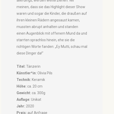
allerdings, werden weiterziehen. Wir
meinen, dass sie das Highlight dieser Show
waren und sogar die Kinder, die draußen auf
ihren kleinen Rädern angesaust kamen,
mussten abrupt anhalten und standen
einen Augenblick mit offenem Mund da und
starrten sprachlos hinein, ehe sie die
richtigen Worte fanden: „Ey Mutti, schau mal
diese Dinger da!“
Titel:
Tänzerin
Künstler*in:
Olivia Pils
Technik:
Keramik
Höhe:
ca. 20 cm
Gewicht:
ca. 300g
Auflage:
Unikat
Jahr:
2020
Preis:
auf Anfrage