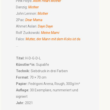
Pink Floyd:
Atom Heart Mother
Danzig:
Mother
John Lennon:
Mother
2Pac:
Dear Mama
Ahmet Aslan:
Daye Daye
Rolf Zuckowski:
Meine Mami
Falco:
Mutter, der Mann mit dem Koks ist da
...
Titel:
H-D-G-D-L
Künstler*in:
Supalife
Technik:
Siebdruck in drei Farben
Format:
70 × 70 cm
Papier:
Fedrigoni Arena, Rough, 300g/m²
Auflage:
30 Exemplare, nummeriert und
signiert
Jahr:
2021