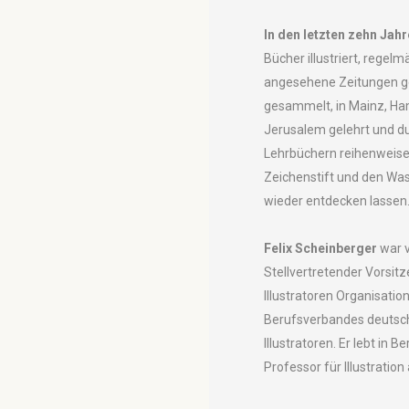
In den letzten zehn Jah
Bücher illustriert, regelm
angesehene Zeitungen ge
gesammelt, in Mainz, H
Jerusalem gelehrt und d
Lehrbüchern reihenweise
Zeichenstift und den Wa
wieder entdecken lassen
Felix Scheinberger
war v
Stellvertretender Vorsitz
Illustratoren Organisation
Berufsverbandes deutsc
Illustratoren. Er lebt in Be
Professor für Illustratio