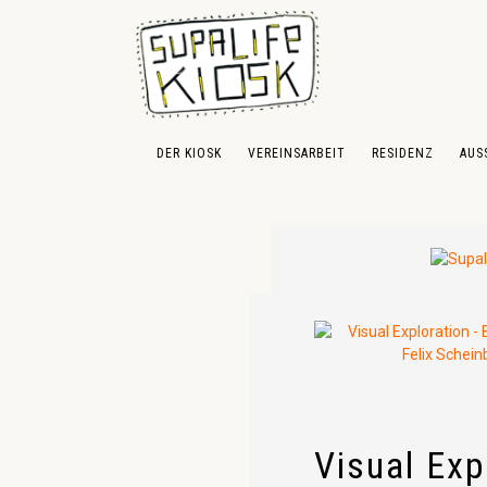
 Hauptinhalt springen
Zur Suche springen
Zur Hauptnavigation springen
DER KIOSK
VEREINSARBEIT
RESIDENZ
AUS
Visual Exp