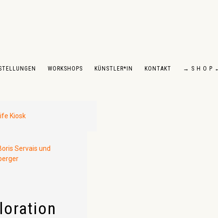
STELLUNGEN
WORKSHOPS
KÜNSTLER*IN
KONTAKT
→ S H O P 
loration