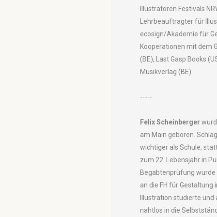
Illustratoren Festivals N
Lehrbeauftragter für Illus
ecosign/Akademie für Ges
Kooperationen mit dem G
(BE), Last Gasp Books (
Musikverlag (BE).
-----
Felix Scheinberger
wurde
am Main geboren. Schla
wichtiger als Schule, statt
zum 22. Lebensjahr in Pu
Begabtenprüfung wurde se
an die FH für Gestaltung
Illustration studierte un
nahtlos in die Selbstständ