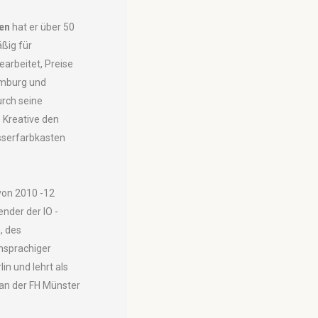
ren
hat er über 50
äßig für
arbeitet, Preise
amburg und
urch seine
 Kreative den
sserfarbkasten
.
on 2010 -12
ender der IO -
, des
hsprachiger
rlin und lehrt als
n an der FH Münster