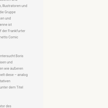
, Illustratoren und
 die Gruppe
ken und
enne ist
f der Frankfurter
etto Comic
ntersucht Boris
isen und
ren wie äußeren
lt diese – analog
tativen
unter dem Titel
iator des