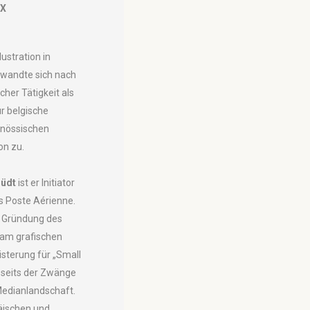
IX
lustration in
 wandte sich nach
cher Tätigkeit als
ür belgische
enössischen
on zu.
Jüdt
ist er Initiator
vs Poste Aérienne.
e Gründung des
e am grafischen
sterung für „Small
bseits der Zwänge
Medianlandschaft.
äischen und