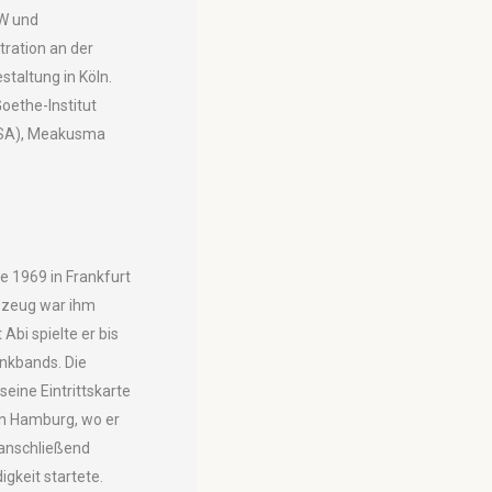
RW und
tration an der
taltung in Köln.
oethe-Institut
USA), Meakusma
 1969 in Frankfurt
gzeug war ihm
 Abi spielte er bis
nkbands. Die
ine Eintrittskarte
 in Hamburg, wo er
d anschließend
igkeit startete.