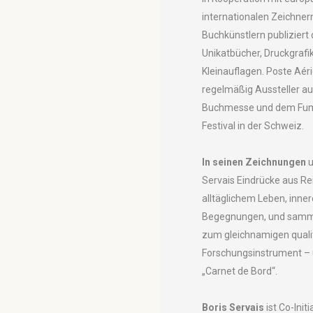
internationalen Zeichnern
Buchkünstlern publiziert
Unikatbücher, Druckgrafi
Kleinauflagen. Poste Aéri
regelmäßig Aussteller au
Buchmesse und dem Fum
Festival in der Schweiz.
In seinen Zeichnungen
u
Servais Eindrücke aus Re
alltäglichem Leben, inne
Begegnungen, und samme
zum gleichnamigen quali
Forschungsinstrument – 
„Carnet de Bord“.
Boris Servais
ist Co-Init