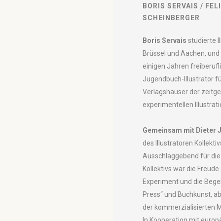
BORIS SERVAIS / FEL
SCHEINBERGER
Boris Servais
studierte Il
Brüssel und Aachen, und
einigen Jahren freiberufli
Jugendbuch-Illustrator f
Verlagshäuser der zeitg
experimentellen Illustrati
Gemeinsam mit Dieter 
des Illustratoren Kollekti
Ausschlaggebend für di
Kollektivs war die Freud
Experiment und die Begei
Press“ und Buchkunst, a
der kommerzialisierten 
In Kooperation mit europ