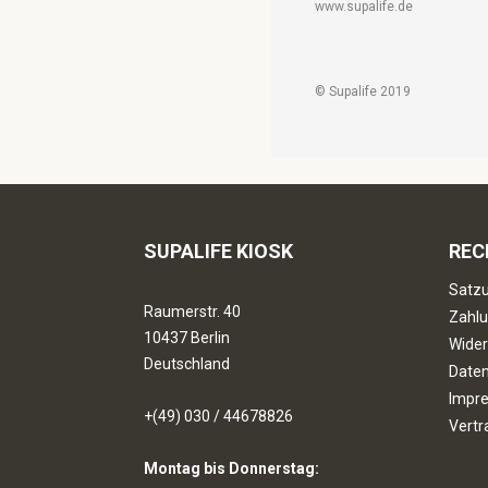
www.supalife.de
© Supalife 2019
SUPALIFE KIOSK
REC
Satzu
Raumerstr. 40
Zahlu
10437 Berlin
Wider
Deutschland
Date
Impr
+(49) 030 / 44678826
Vertr
Montag bis Donnerstag: