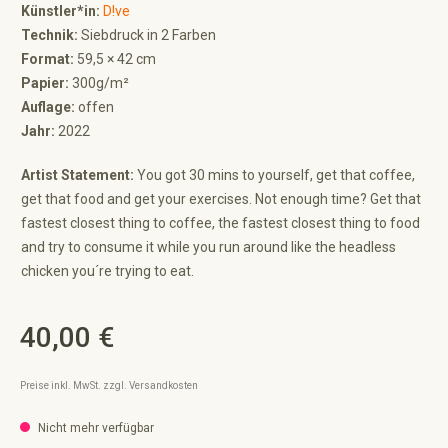
Künstler*in:
D!ve
Technik:
Siebdruck in 2 Farben
Format:
59,5 × 42 cm
Papier:
300g/m²
Auflage:
offen
Jahr:
2022
Artist Statement:
You got 30 mins to yourself, get that coffee,
get that food and get your exercises. Not enough time? Get that
fastest closest thing to coffee, the fastest closest thing to food
and try to consume it while you run around like the headless
chicken you´re trying to eat.
40,00 €
Regulärer Preis:
Preise inkl. MwSt. zzgl. Versandkosten
Nicht mehr verfügbar