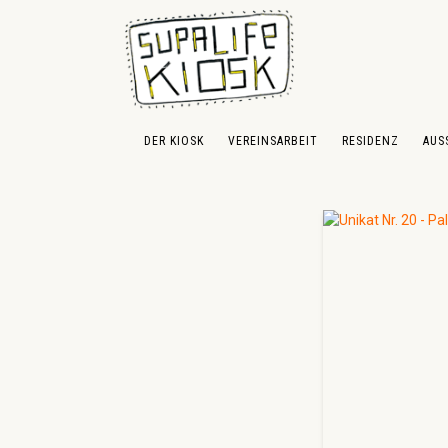
 Hauptinhalt springen
Zur Suche springen
Zur Hauptnavigation springen
DER KIOSK
VEREINSARBEIT
RESIDENZ
AUS