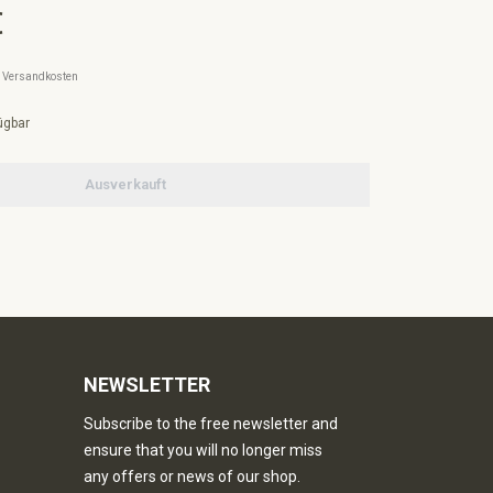
€
l. Versandkosten
ügbar
Ausverkauft
NEWSLETTER
Subscribe to the free newsletter and
ensure that you will no longer miss
any offers or news of our shop.