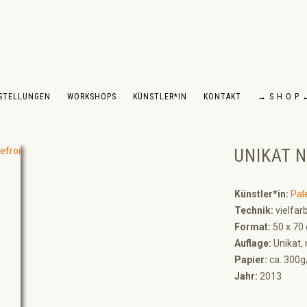
STELLUNGEN
WORKSHOPS
KÜNSTLER*IN
KONTAKT
→ S H O P 
UNIKAT N
Künstler*in:
Pal
Technik:
vielfar
Format:
50 x 70
Auflage:
Unikat, 
Papier:
ca. 300
Jahr:
2013