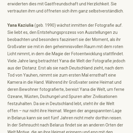
erwiderten dies mit Gastfreundschaft und Herzlichkeit. Sie
vertrauten ihm und öffneten sich ihm ganz selbstverständlich.
Yana Kaziulia
(geb. 1990) wächst inmitten der Fotografie auf.
Sie liebt es, den Entstehungsprozess von Ausstellungen zu
beobachten und besonders fasziniert sie der Moment, als ihr
Großvater sie mit in den geheimnisvollen Raum mit dem roten
Licht nimmt, in dem die Magie der Fotoentwicklung stattfindet.
Viele Jahre lang betrachtet Yana die Welt der Fotografie jedoch
aus der Distanz. Erst als sie nach Deutschland zieht, nach dem
Tod von Yauhen, nimmt sie zum ersten Mal ernsthaft eine
Kamera in die Hand. Während ihr Großvater seine Heimat und
deren Bewohner fotografierte, bereist Yana die Welt, um ferne
Ozeane, Wüsten, Dschungel und Spuren alter Zivilisationen
festzuhalten. Da sie in Deutschland lebt, steht ihr die Welt
offen – nur nicht ihre Heimat. Wegen der angespannten Lage
in Belarus kann sie seit fünf Jahren nicht mehr dorthin reisen.
In der Sehnsucht nach Belarus findet sie an anderen Orten der
Welt Motive, die an ihre Heimat erinnern und eng mit den