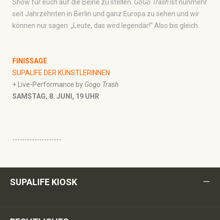
Show für euch auf die Beine zu stellen.
GoGo Trash
ist nunmehr
seit Jahrzehnten in Berlin und ganz Europa zu sehen und wir
können nur sagen: „Leute, das wird legendär!“ Also bis gleich.
FINISSAGE
SUPALIFE DER KÜNSTLERINNEN
+ Live-Performance by
Gogo Trash
SAMSTAG, 8. JUNI, 19 UHR
--------------------
SUPALIFE KIOSK