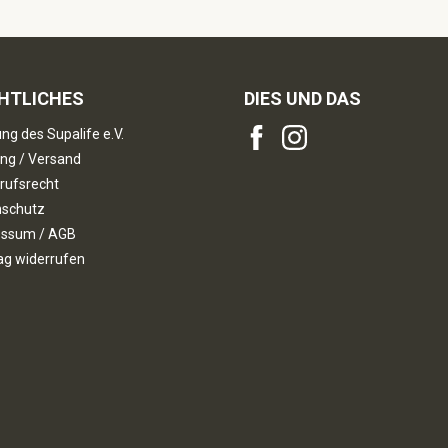
HTLICHES
DIES UND DAS
ng des Supalife e.V.
ng / Versand
rufsrecht
nschutz
essum / AGB
ag widerrufen