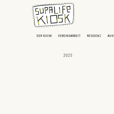
 Hauptinhalt springen
Zur Suche springen
Zur Hauptnavigation springen
DER KIOSK
VEREINSARBEIT
RESIDENZ
AUS
2025