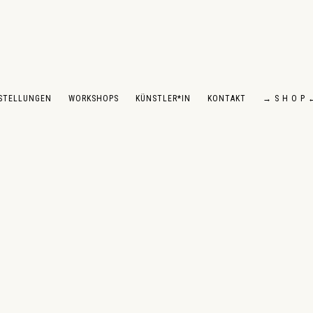
STELLUNGEN
WORKSHOPS
KÜNSTLER*IN
KONTAKT
→ S H O P 