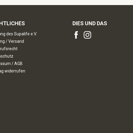
HTLICHES
DIES UND DAS
ng des Supalife e.V.
ng / Versand
rufsrecht
nschutz
essum / AGB
ag widerrufen