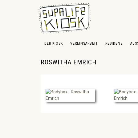
 Hauptinhalt springen
Zur Suche springen
Zur Hauptnavigation springen
DER KIOSK
VEREINSARBEIT
RESIDENZ
AUS
ROSWITHA EMRICH