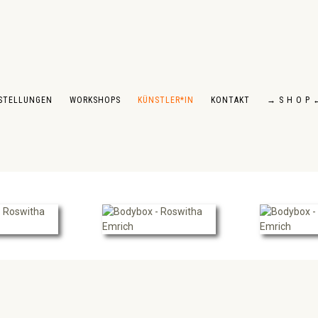
STELLUNGEN
WORKSHOPS
KÜNSTLER*IN
KONTAKT
→ S H O P 