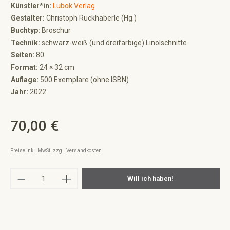
Künstler*in:
Lubok Verlag
Gestalter:
Christoph Ruckhäberle (Hg.)
Buchtyp:
Broschur
Technik:
schwarz-weiß (und dreifarbige) Linolschnitte
Seiten:
80
Format:
24 × 32 cm
Auflage:
500 Exemplare (ohne ISBN)
Jahr:
2022
70,00 €
Regulärer Preis:
Preise inkl. MwSt. zzgl. Versandkosten
Produkt Anzahl: Gib den gewünschten Wert ei
Will ich haben!