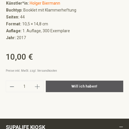
Künstler*in:
Holger Biermann
Buchtyp:
Booklet mit Klammerheftung
Seiten:
44
Format:
10,5 × 14,8 cm
Auflage:
1. Auflage, 300 Exemplare
Jahr:
2017
10,00 €
Regulärer Preis:
Preise inkl. MwSt. zzgl. Versandkosten
Produkt Anzahl: Gib den gewünschten Wert ei
Will ich haben!
SUPALIFE KIOSK