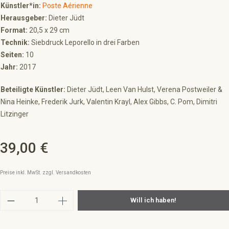
Künstler*in:
Poste Aérienne
Herausgeber:
Dieter Jüdt
Format:
20,5 x 29 cm
Technik:
Siebdruck Leporello in drei Farben
Seiten:
10
Jahr:
2017
Beteiligte Künstler:
Dieter Jüdt, Leen Van Hulst, Verena Postweiler &
Nina Heinke, Frederik Jurk, Valentin Krayl, Alex Gibbs, C. Pom, Dimitri
Litzinger
39,00 €
Regulärer Preis:
Preise inkl. MwSt. zzgl. Versandkosten
Produkt Anzahl: Gib den gewünschten Wert ein 
Will ich haben!