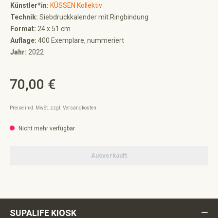
Künstler*in:
KÜSSEN Kollektiv
Technik:
Siebdruckkalender mit Ringbindung
Format:
24 x 51 cm
Auflage:
400 Exemplare, nummeriert
Jahr:
2022
70,00 €
Regulärer Preis:
Preise inkl. MwSt. zzgl. Versandkosten
Nicht mehr verfügbar
Ausverkauft
SUPALIFE KIOSK