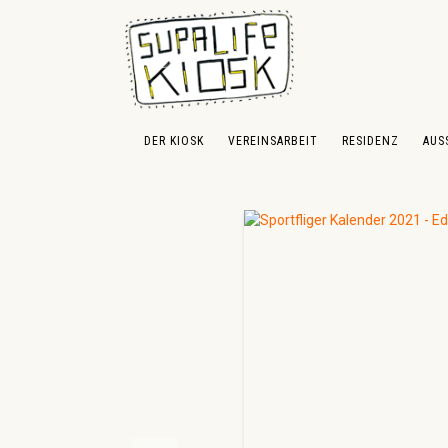
 Hauptinhalt springen
Zur Suche springen
Zur Hauptnavigation springen
DER KIOSK
VEREINSARBEIT
RESIDENZ
AUS