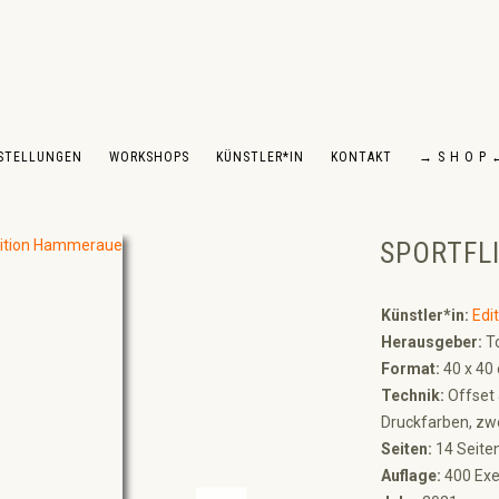
STELLUNGEN
WORKSHOPS
KÜNSTLER*IN
KONTAKT
→ S H O P 
SPORTFLI
Künstler*in:
Edi
Herausgeber:
T
Format:
40 x 40
Technik:
Offset 
Druckfarben, zwe
Seiten:
14 Seite
Auflage:
400 Ex