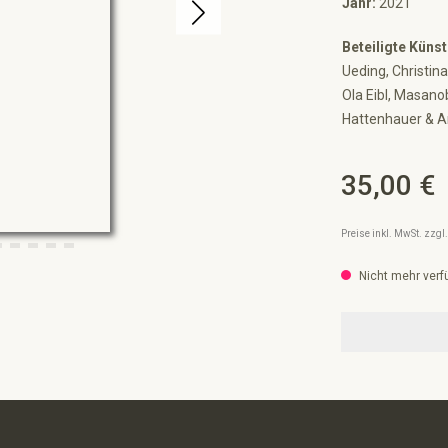
Jahr:
2021
Beteiligte Künst
Ueding, Christin
Ola Eibl, Masano
Hattenhauer & A
35,00 €
Regulärer Preis:
Preise inkl. MwSt. zzg
Nicht mehr verf