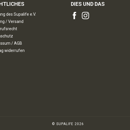
HTLICHES
DIES UND DAS
ng des Supalife e.V.
ng / Versand
rufsrecht
nschutz
essum / AGB
ag widerrufen
© SUPALIFE 2026