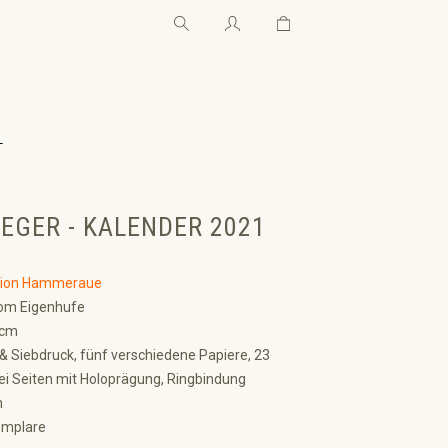
Warenkorb enthält 0 Pos
Warenkorb enthält 0 P
←
EGER - KALENDER 2021
tion Hammeraue
om Eigenhufe
 cm
& Siebdruck, fünf verschiedene Papiere, 23
i Seiten mit Holoprägung, Ringbindung
n
emplare