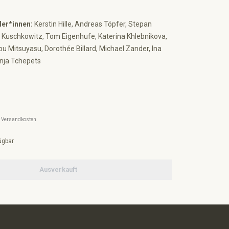
ler*innen:
Kerstin Hille, Andreas Töpfer, Stepan
a Kuschkowitz, Tom Eigenhufe, Katerina Khlebnikova,
bu Mitsuyasu, Dorothée Billard, Michael Zander, Ina
nja Tchepets
l. Versandkosten
ügbar
Ausverkauft