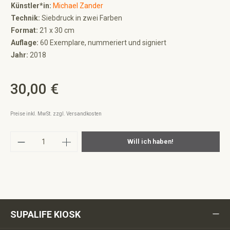
Künstler*in:
Michael Zander
Technik:
Siebdruck in zwei Farben
Format:
21 x 30 cm
Auflage:
60 Exemplare, nummeriert und signiert
Jahr:
2018
30,00 €
Regulärer Preis:
Preise inkl. MwSt. zzgl. Versandkosten
Produkt Anzahl: Gib den gewünschten Wert ei
Will ich haben!
SUPALIFE KIOSK