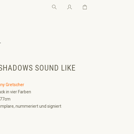
Warenkorb enthält 0 Pos
Warenkorb enthält 0 P
←
SHADOWS SOUND LIKE
ny Gretscher
ck in vier Farben
 77cm
mplare, nummeriert und signiert