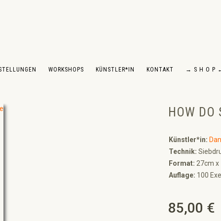
STELLUNGEN
WORKSHOPS
KÜNSTLER*IN
KONTAKT
→ S H O P 
HOW DO 
Künstler*in:
Dan
Technik:
Siebdru
Format:
27cm x
Auflage:
100 Exe
85,00 €
Regulärer Preis: