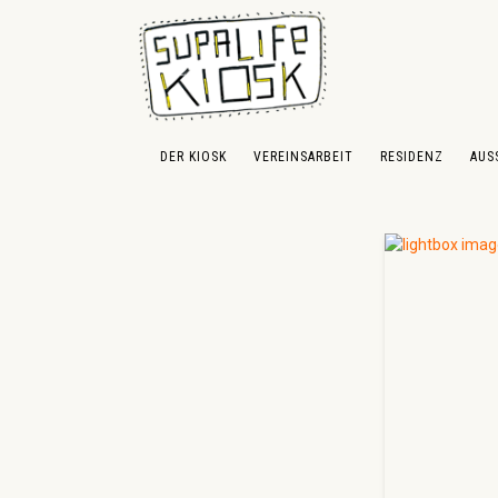
 Hauptinhalt springen
Zur Suche springen
Zur Hauptnavigation springen
DER KIOSK
VEREINSARBEIT
RESIDENZ
AUS