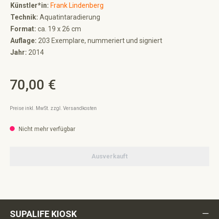
Künstler*in:
Frank Lindenberg
Technik:
Aquatintaradierung
Format:
ca. 19 x 26 cm
Auflage:
203 Exemplare, nummeriert und signiert
Jahr:
2014
70,00 €
Regulärer Preis:
Preise inkl. MwSt. zzgl. Versandkosten
Nicht mehr verfügbar
Ausverkauft
SUPALIFE KIOSK