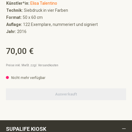
Künstler*in:
Elisa Talentino
Technik:
Siebdruck in vier Farben
Format:
50 x 60 cm
Auflage:
122 Exemplare, nummeriert und signiert
Jahr:
2016
70,00 €
Regulärer Preis:
Preise inkl. MwSt. zzgl. Versandkosten
Nicht mehr verfügbar
Ausverkauft
SUPALIFE KIOSK