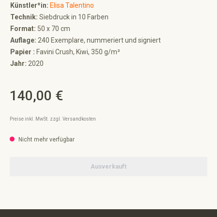
Künstler*in:
Elisa Talentino
Technik:
Siebdruck in 10 Farben
Format:
50 x 70 cm
Auflage:
240 Exemplare, nummeriert und signiert
Papier :
Favini Crush, Kiwi, 350 g/m²
Jahr:
2020
140,00 €
Regulärer Preis:
Preise inkl. MwSt. zzgl. Versandkosten
Nicht mehr verfügbar
Ausverkauft