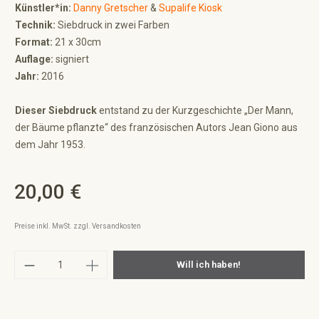
Künstler*in:
Danny Gretscher
&
Supalife Kiosk
Technik:
Siebdruck in zwei Farben
Format:
21 x 30cm
Auflage:
signiert
Jahr:
2016
Dieser Siebdruck
entstand zu der Kurzgeschichte „Der Mann,
der Bäume pflanzte“ des französischen Autors Jean Giono aus
dem Jahr 1953.
20,00 €
Regulärer Preis:
Preise inkl. MwSt. zzgl. Versandkosten
Produkt Anzahl: Gib den gewünschten Wert ei
Will ich haben!