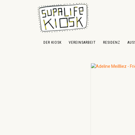
 Hauptinhalt springen
Zur Suche springen
Zur Hauptnavigation springen
DER KIOSK
VEREINSARBEIT
RESIDENZ
AUS