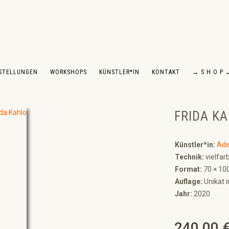
STELLUNGEN
WORKSHOPS
KÜNSTLER*IN
KONTAKT
→ S H O P 
FRIDA KA
Künstler*in:
Ade
Technik:
vielfar
Format:
70 × 10
Auflage:
Unikat i
Jahr:
2020
240,00 
Regulärer Preis: