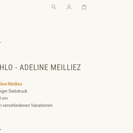
Warenkorb enthält 0 Pos
Warenkorb enthält 0 P
←
HLO - ADELINE MEILLIEZ
line Meilliez
biger Siebdruck
0 cm
n verschiedenen Variationen
€