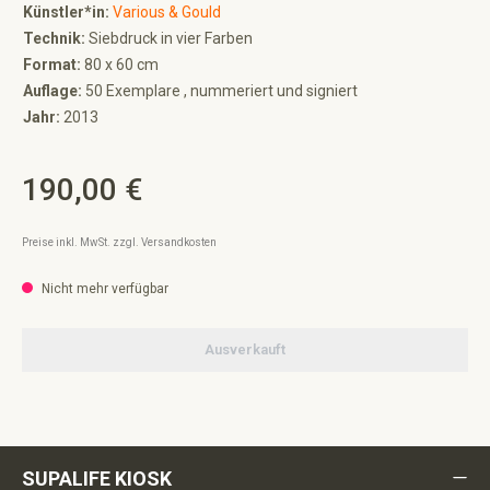
Künstler*in:
Various & Gould
Technik:
Siebdruck in vier Farben
Format:
80 x 60 cm
Auflage:
50 Exemplare , nummeriert und signiert
Jahr:
2013
190,00 €
Regulärer Preis:
Preise inkl. MwSt. zzgl. Versandkosten
Nicht mehr verfügbar
Ausverkauft
SUPALIFE KIOSK