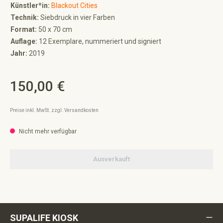
Künstler*in:
Blackout Cities
Technik:
Siebdruck in vier Farben
Format:
50 x 70 cm
Auflage:
12 Exemplare, nummeriert und signiert
Jahr:
2019
150,00 €
Regulärer Preis:
Preise inkl. MwSt. zzgl. Versandkosten
Nicht mehr verfügbar
Ausverkauft
SUPALIFE KIOSK