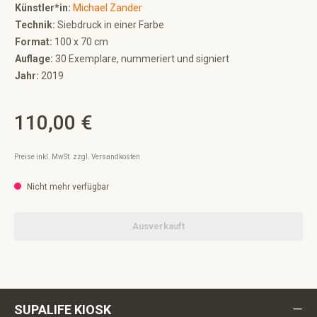
Künstler*in:
Michael Zander
Technik:
Siebdruck in einer Farbe
Format:
100 x 70 cm
Auflage:
30 Exemplare, nummeriert und signiert
Jahr:
2019
110,00 €
Regulärer Preis:
Preise inkl. MwSt. zzgl. Versandkosten
Nicht mehr verfügbar
Ausverkauft
SUPALIFE KIOSK