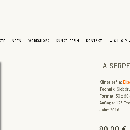
STELLUNGEN
WORKSHOPS
KÜNSTLER*IN
KONTAKT
→ S H O P 
LA SERP
Künstler*in:
Elis
Technik:
Siebdru
Format:
50 x 60
Auflage:
125 Exe
Jahr:
2016
80,00 €
Regulärer Preis: