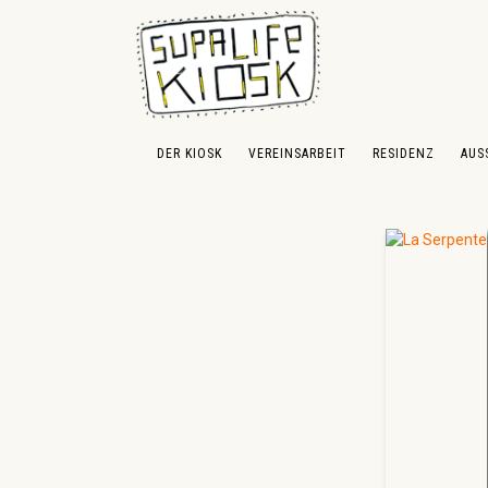
 Hauptinhalt springen
Zur Suche springen
Zur Hauptnavigation springen
DER KIOSK
VEREINSARBEIT
RESIDENZ
AUS