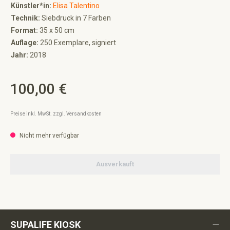
Künstler*in:
Elisa Talentino
Technik:
Siebdruck in 7 Farben
Format:
35 x 50 cm
Auflage:
250 Exemplare, signiert
Jahr:
2018
100,00 €
Regulärer Preis:
Preise inkl. MwSt. zzgl. Versandkosten
Nicht mehr verfügbar
Ausverkauft
SUPALIFE KIOSK