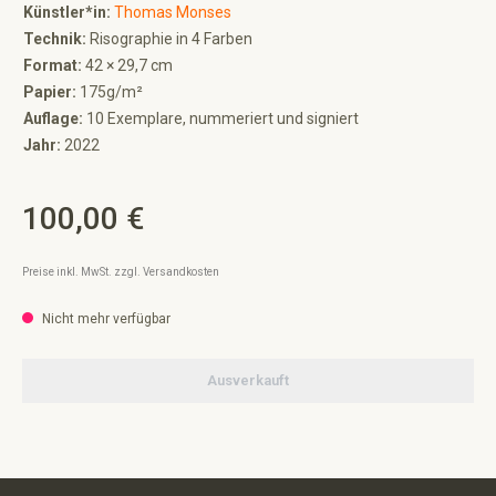
Künstler*in:
Thomas Monses
Technik:
Risographie in 4 Farben
Format:
42 × 29,7 cm
Papier:
175g/m²
Auflage:
10 Exemplare, nummeriert und signiert
Jahr:
2022
100,00 €
Regulärer Preis:
Preise inkl. MwSt. zzgl. Versandkosten
Nicht mehr verfügbar
Ausverkauft