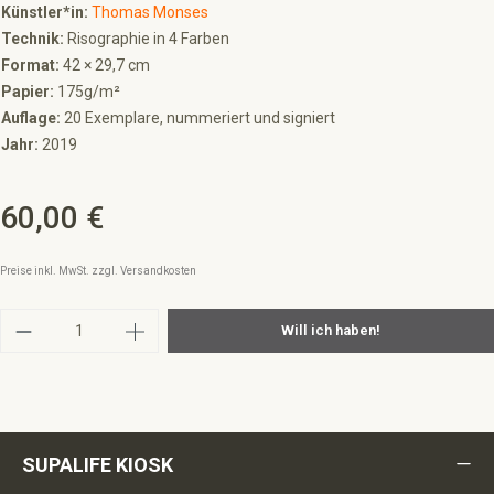
Künstler*in:
Thomas Monses
Technik:
Risographie in 4 Farben
Format:
42 × 29,7 cm
Papier:
175g/m²
Auflage:
20 Exemplare, nummeriert und signiert
Jahr:
2019
60,00 €
Regulärer Preis:
Preise inkl. MwSt. zzgl. Versandkosten
Produkt Anzahl: Gib den gewünschten Wert ein 
Will ich haben!
SUPALIFE KIOSK