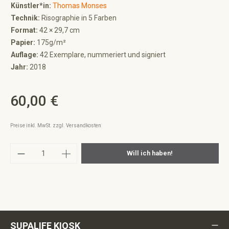
Künstler*in:
Thomas Monses
Technik:
Risographie in 5 Farben
Format:
42 × 29,7 cm
Papier:
175g/m²
Auflage:
42 Exemplare, nummeriert und signiert
Jahr:
2018
60,00 €
Regulärer Preis:
Preise inkl. MwSt. zzgl. Versandkosten
Produkt Anzahl: Gib den gewünschten Wert ei
Will ich haben!
SUPALIFE KIOSK