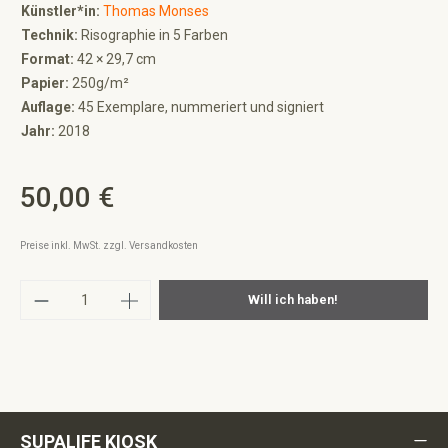
Künstler*in:
Thomas Monses
Technik:
Risographie in 5 Farben
Format:
42 × 29,7 cm
Papier:
250g/m²
Auflage:
45 Exemplare, nummeriert und signiert
Jahr:
2018
50,00 €
Regulärer Preis:
Preise inkl. MwSt. zzgl. Versandkosten
Produkt Anzahl: Gib den gewünschten Wert ei
Will ich haben!
SUPALIFE KIOSK