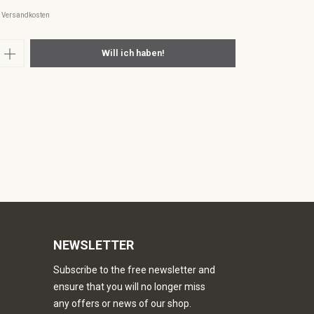
l. Versandkosten
nzahl: Gib den gewünschten Wert ein oder
Will ich haben!
NEWSLETTER
Subscribe to the free newsletter and
ensure that you will no longer miss
any offers or news of our shop.