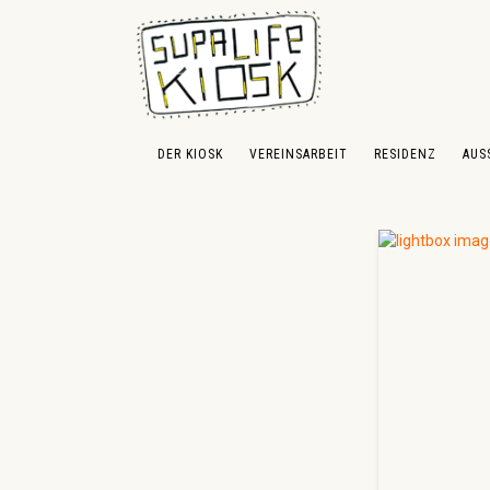
 Hauptinhalt springen
Zur Suche springen
Zur Hauptnavigation springen
DER KIOSK
VEREINSARBEIT
RESIDENZ
AUS