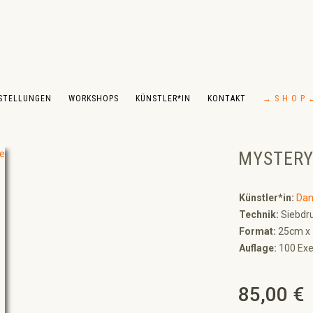
STELLUNGEN
WORKSHOPS
KÜNSTLER*IN
KONTAKT
→ S H O P 
MYSTER
Künstler*in:
Dan
Technik:
Siebdru
Format:
25cm x
Auflage:
100 Exe
85,00 €
Regulärer Preis: