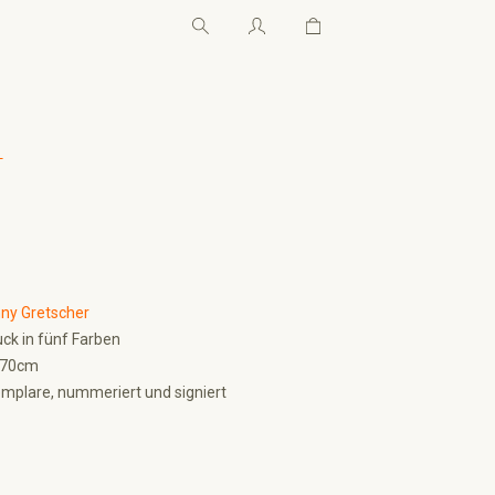
Warenkorb enthält 0 Pos
Warenkorb enthält 0 P
←
Y
ny Gretscher
ck in fünf Farben
 70cm
mplare, nummeriert und signiert