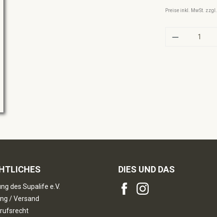
Preise inkl. MwSt. zzg
Produkt A
HTLICHES
DIES UND DAS
ng des Supalife e.V.
ng / Versand
rufsrecht