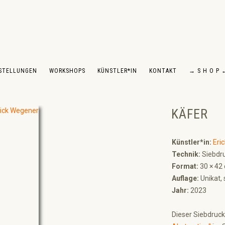
STELLUNGEN
WORKSHOPS
KÜNSTLER*IN
KONTAKT
→ S H O P 
KÄFER
Künstler*in:
Eri
Technik:
Siebdru
Format:
30 × 42
Auflage:
Unikat, 
Jahr:
2023
Dieser Siebdruck