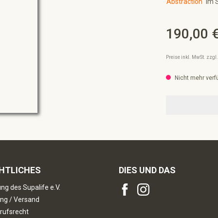
Abstraction"
im S
190,00 
Regulärer Preis:
Preise inkl. MwSt. zzg
Nicht mehr verf
HTLICHES
DIES UND DAS
ng des Supalife e.V.
ng / Versand
rufsrecht