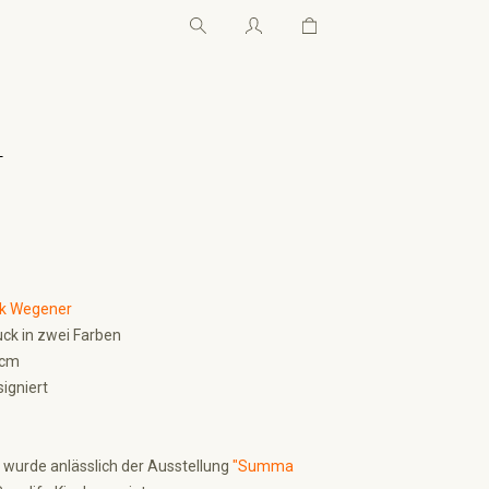
Warenkorb enthält 0 Pos
Warenkorb enthält 0 P
←
ck Wegener
ck in zwei Farben
 cm
signiert
 wurde anlässlich der Ausstellung
"Summa