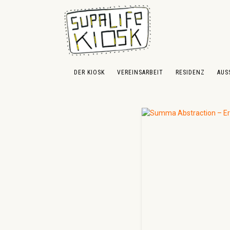
 Hauptinhalt springen
Zur Suche springen
Zur Hauptnavigation springen
DER KIOSK
VEREINSARBEIT
RESIDENZ
AUS