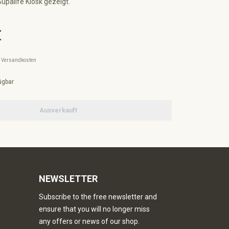
upalife Kiosk gezeigt.
€
l. Versandkosten
ügbar
Ausverkauft
NEWSLETTER
Subscribe to the free newsletter and
ensure that you will no longer miss
any offers or news of our shop.