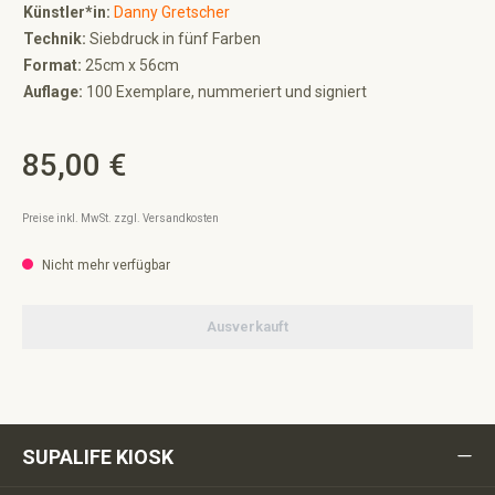
Künstler*in:
Danny Gretscher
Technik:
Siebdruck in fünf Farben
Format:
25cm x 56cm
Auflage:
100 Exemplare, nummeriert und signiert
85,00 €
Regulärer Preis:
Preise inkl. MwSt. zzgl. Versandkosten
Nicht mehr verfügbar
Ausverkauft
SUPALIFE KIOSK