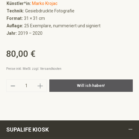
Künstler*in:
Marko Krojac
Technik:
Gesiebdruckte Fotografie
Format:
31 × 31 cm
Auflage:
25 Exemplare, nummeriert und signiert
Jahr:
2019 – 2020
80,00 €
Regulärer Preis:
Preise inkl. MwSt. zzgl. Versandkosten
Produkt Anzahl: Gib den gewünschten Wert ei
Will ich haben!
SUPALIFE KIOSK