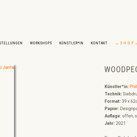
STELLUNGEN
WORKSHOPS
KÜNSTLER*IN
KONTAKT
→ S H O P 
WOODPE
Künstler*in:
Phil
Technik:
Siebdru
Format:
39 x 62
Papier:
Designpa
Auflage:
offen, s
Jahr:
2021