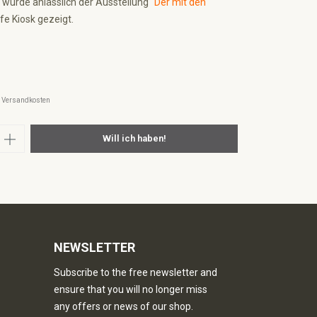
 wurde anlässlich der Ausstellung
"Der mit den
fe Kiosk gezeigt.
l. Versandkosten
nzahl: Gib den gewünschten Wert ein oder
Will ich haben!
NEWSLETTER
Subscribe to the free newsletter and
ensure that you will no longer miss
any offers or news of our shop.