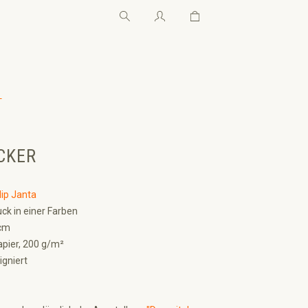
Warenkorb enthält 0 Pos
Warenkorb enthält 0 P
←
CKER
lip Janta
ck in einer Farben
cm
pier, 200 g/m²
igniert