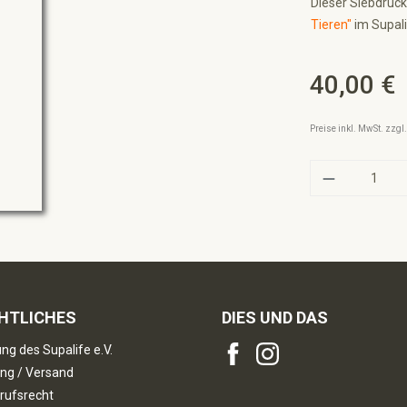
Dieser Siebdruck
Tieren"
im Supali
40,00 €
Regulärer Preis:
Preise inkl. MwSt. zzg
Produkt A
HTLICHES
DIES UND DAS
ng des Supalife e.V.
ng / Versand
rufsrecht