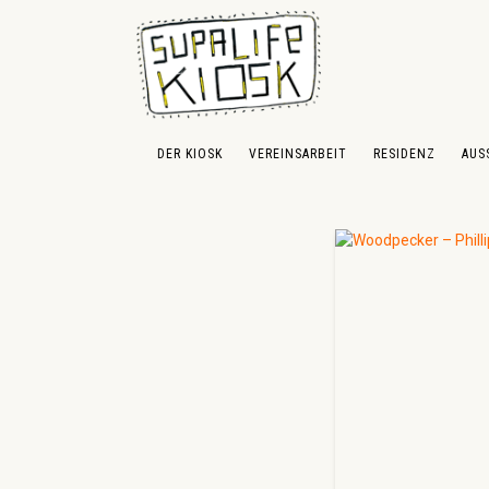
 Hauptinhalt springen
Zur Suche springen
Zur Hauptnavigation springen
DER KIOSK
VEREINSARBEIT
RESIDENZ
AUS