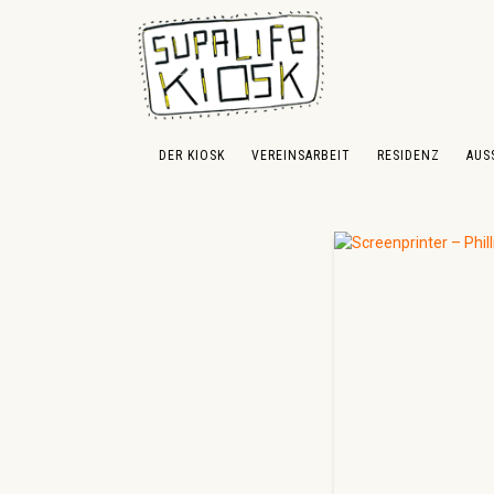
 Hauptinhalt springen
Zur Suche springen
Zur Hauptnavigation springen
DER KIOSK
VEREINSARBEIT
RESIDENZ
AUS