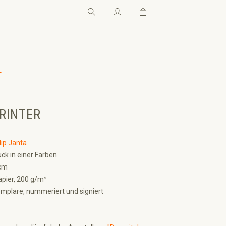
Warenkorb enthält 0 Pos
Warenkorb enthält 0 P
←
RINTER
lip Janta
ck in einer Farben
cm
pier, 200 g/m²
mplare, nummeriert und signiert