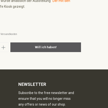
 wurde anlässlich der Ausstellung
"Der mit den
fe Kiosk gezeigt.
l. Versandkosten
nzahl: Gib den gewünschten Wert ein oder
Will ich haben!
NEWSLETTER
Subscribe to the free newsletter and
ensure that you will no longer miss
any offers or news of our shop.