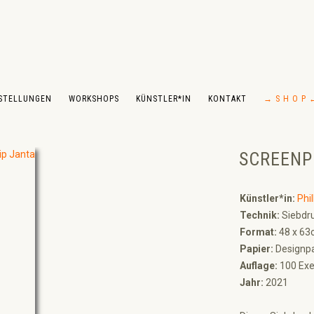
STELLUNGEN
WORKSHOPS
KÜNSTLER*IN
KONTAKT
→ S H O P 
SCREENP
Künstler*in:
Phil
Technik:
Siebdru
Format:
48 x 63
Papier:
Designpa
Auflage:
100 Exe
Jahr:
2021