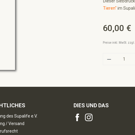
Dieser Siebdruck
Tieren"
im Supali
60,00 €
Regulärer Preis:
Preise inkl. MwSt. zzg
Produkt A
HTLICHES
DIES UND DAS
ng des Supalife e.V.
ng / Versand
rufsrecht