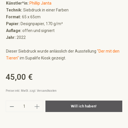
Künstler*in:
Phillip Janta
Technik:
Siebdruck in einer Farben
Format:
65 x 65cm
Papier:
Designpapier, 170 g/m²
Auflage:
offen und signiert
Jahr:
2022
Dieser Siebdruck wurde anlässlich der Ausstellung
"Der mit den
Tieren"
im Supalife Kiosk gezeigt.
45,00 €
Regulärer Preis:
Preise inkl. MwSt. zzgl. Versandkosten
Produkt Anzahl: Gib den gewünschten Wert ei
Will ich haben!