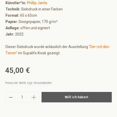
Künstler*in:
Phillip Janta
Technik:
Siebdruck in einer Farben
Format:
65 x 65cm
Papier:
Designpapier, 170 g/m²
Auflage:
offen und signiert
Jahr:
2022
Dieser Siebdruck wurde anlässlich der Ausstellung
"Der mit den
Tieren"
im Supalife Kiosk gezeigt.
45,00 €
Regulärer Preis:
Preise inkl. MwSt. zzgl. Versandkosten
Produkt Anzahl: Gib den gewünschten Wert ei
Will ich haben!