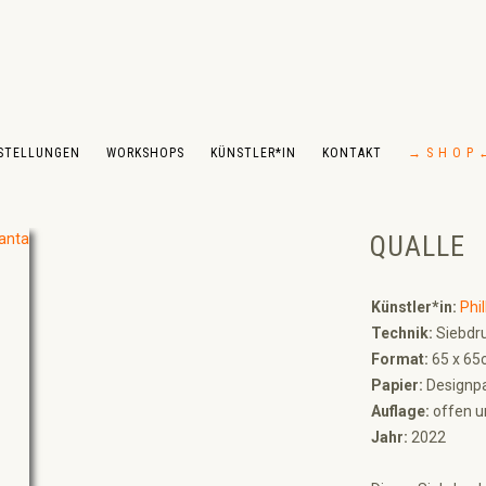
STELLUNGEN
WORKSHOPS
KÜNSTLER*IN
KONTAKT
→ S H O P 
QUALLE
Künstler*in:
Phil
Technik:
Siebdru
Format:
65 x 65
Papier:
Designpa
Auflage:
offen un
Jahr:
2022