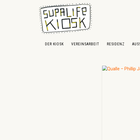
 Hauptinhalt springen
Zur Suche springen
Zur Hauptnavigation springen
DER KIOSK
VEREINSARBEIT
RESIDENZ
AUS