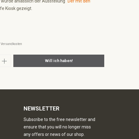
 wurde anlässlich der Ausstellung
"Der mit den
fe Kiosk gezeigt.
l. Versandkosten
nzahl: Gib den gewünschten Wert ein oder
Will ich haben!
NEWSLETTER
Subscribe to the free newsletter and
ensure that you will no longer miss
any offers or news of our shop.