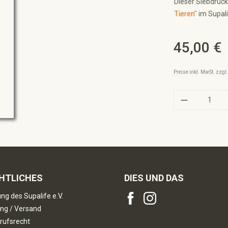
Dieser Siebdruck
Tieren"
im Supali
45,00 €
Regulärer Preis:
Preise inkl. MwSt. zzg
Produkt A
HTLICHES
DIES UND DAS
ng des Supalife e.V.
ng / Versand
rufsrecht