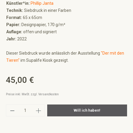
Künstler*in:
Phillip Janta
Technik:
Siebdruck in einer Farben
Format:
65 x 65cm
Papier:
Designpapier, 170 g/m²
Auflage:
offen und signiert
Jahr:
2022
Dieser Siebdruck wurde anlässlich der Ausstellung
"Der mit den
Tieren"
im Supalife Kiosk gezeigt.
45,00 €
Regulärer Preis:
Preise inkl. MwSt. zzgl. Versandkosten
Produkt Anzahl: Gib den gewünschten Wert ei
Will ich haben!